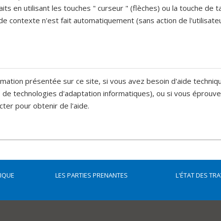
s en utilisant les touches " curseur " (flèches) ou la touche de ta
 contexte n'est fait automatiquement (sans action de l'utilisateu
rmation présentée sur ce site, si vous avez besoin d'aide techniq
de technologies d'adaptation informatiques), ou si vous éprouvez 
ter pour obtenir de l'aide.
DIQUE
LES PARTIES PRENANTES
L'ÉTAT DES TR