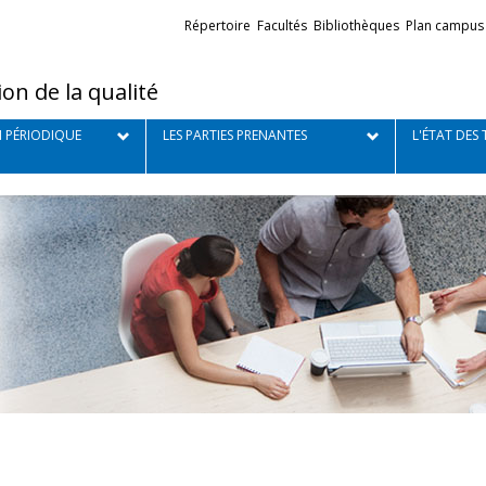
Liens
Répertoire
Facultés
Bibliothèques
Plan campus
externes
on de la qualité
N PÉRIODIQUE
LES PARTIES PRENANTES
L'ÉTAT DES